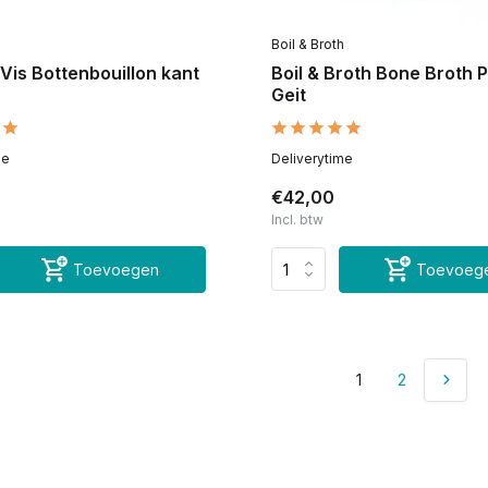
Boil & Broth
Vis Bottenbouillon kant
Boil & Broth Bone Broth
Geit
me
Deliverytime
€42,00
Incl. btw
Toevoegen
Toevoeg
1
2