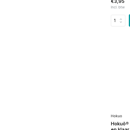
€3,95
Incl. btw
Hokuo
Hokuō® 
en klaar