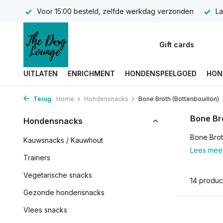
Voor 15:00 besteld, zelfde werkdag verzonden
La
Gift cards
UITLATEN
ENRICHMENT
HONDENSPEELGOED
HON
Terug
Home
Hondensnacks
Bone Broth (Bottenbouillon)
Bone Bro
Hondensnacks
Bone Brot
Kauwsnacks / Kauwhout
Lees mee
Trainers
Vegetarische snacks
14 produc
Gezonde hondensnacks
Vlees snacks