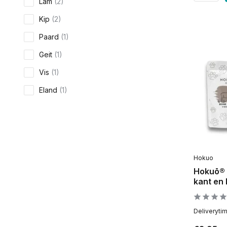
Lam
(2)
Kip
(2)
Paard
(1)
Geit
(1)
Vis
(1)
Eland
(1)
Hert
(2)
Rendier
(1)
Kalkoen
(1)
Hokuo
Hokuō® 
kant en 
Deliveryti