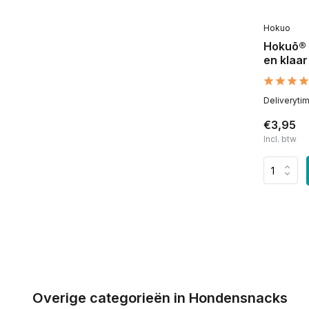
Hokuo
Hokuō® 
en klaar
Deliveryti
€3,95
Incl. btw
Overige categorieën in Hondensnacks