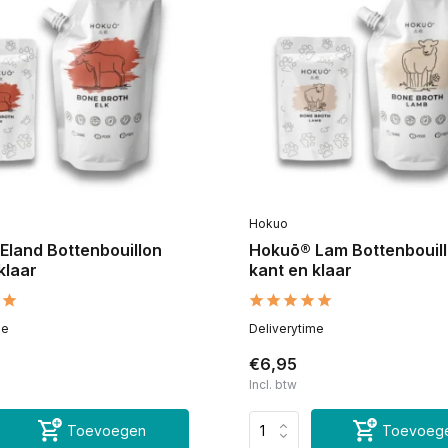
Hokuo
Eland Bottenbouillon
Hokuō® Lam Bottenbouil
klaar
kant en klaar
me
Deliverytime
€6,95
Incl. btw
Toevoegen
Toevoeg