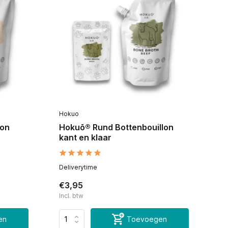
Hokuo
lon
Hokuō® Rund Bottenbouillon
kant en klaar
Deliverytime
€3,95
Incl. btw
en
Toevoegen