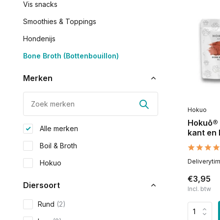
Vis snacks
Smoothies & Toppings
Hondenijs
Bone Broth (Bottenbouillon)
Merken
Hokuo
Hokuō® 
Alle merken
kant en 
Boil & Broth
Deliveryti
Hokuo
€3,95
Diersoort
Incl. btw
Rund
(2)