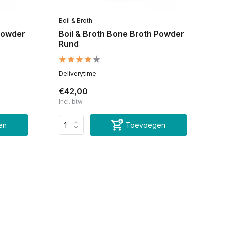
Boil & Broth
 Powder
Boil & Broth Bone Broth Powder
Rund
Deliverytime
€42,00
Incl. btw
en
Toevoegen