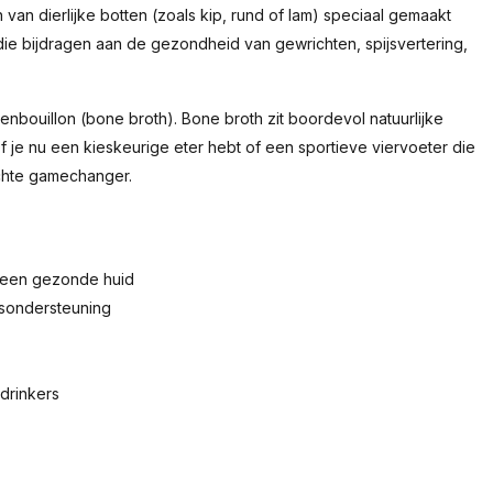
an dierlijke botten (zoals kip, rund of lam) speciaal gemaakt
die bijdragen aan de gezondheid van gewrichten, spijsvertering,
nbouillon (bone broth). Bone broth zit boordevol natuurlijke
 je nu een kieskeurige eter hebt of een sportieve viervoeter die
echte gamechanger.
n een gezonde huid
tsondersteuning
 drinkers