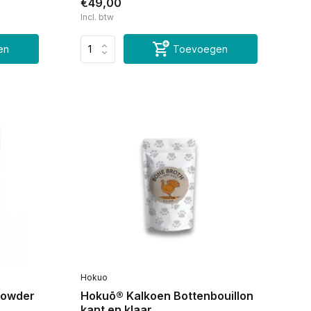
€49,00
Incl. btw
en
Toevoegen
Hokuo
 Powder
Hokuō® Kalkoen Bottenbouillon
kant en klaar