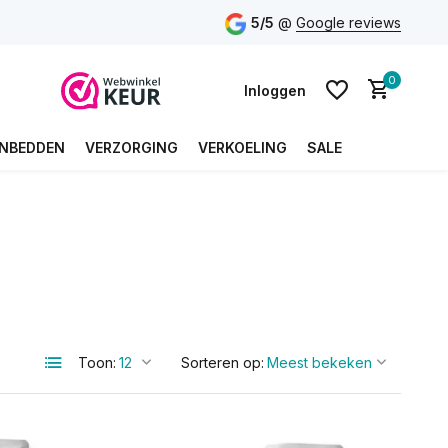
5/5
@
Google reviews
0
Inloggen
NBEDDEN
VERZORGING
VERKOELING
SALE
Account aanmaken
Account aanmaken
Toon:
Sorteren op: