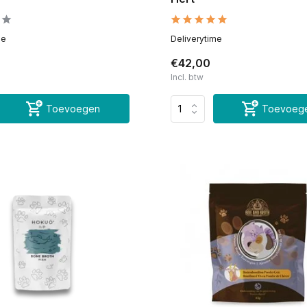
me
Deliverytime
€42,00
Incl. btw
Toevoegen
Toevoeg