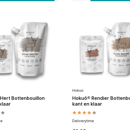
Hokuo
Hert Bottenbouillon
Hokuō® Rendier Bottenbo
klaar
kant en klaar
me
Deliverytime