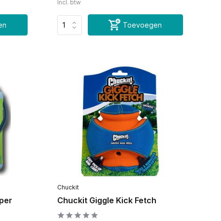
Incl. btw
en
Toevoegen
Chuckit
per
Chuckit Giggle Kick Fetch