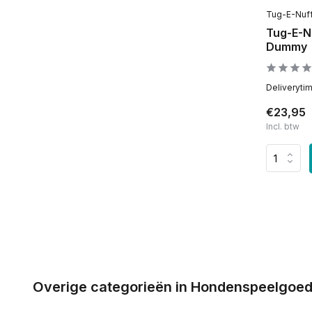
Tug-E-Nuff
Tug-E-N
Dummy
Deliveryti
€23,95
Incl. btw
Overige categorieën in Hondenspeelgoe