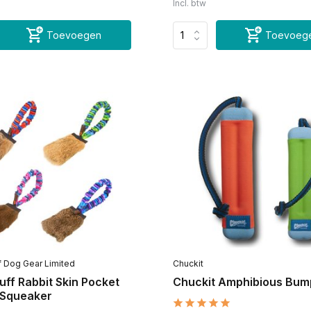
Incl. btw
Toevoegen
Toevoeg
 Dog Gear Limited
Chuckit
ff Rabbit Skin Pocket
Chuckit Amphibious Bum
Squeaker