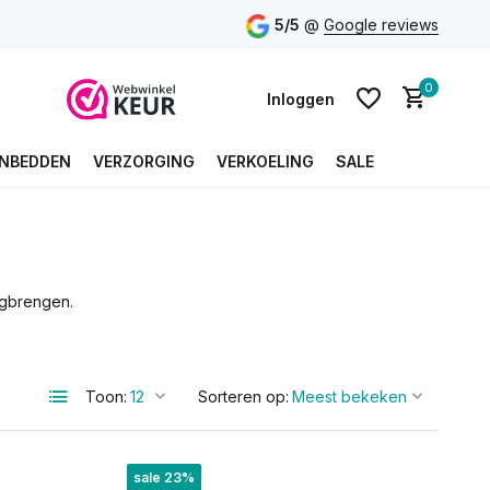
5/5
@
Google reviews
0
Inloggen
NBEDDEN
VERZORGING
VERKOELING
SALE
Account aanmaken
Account aanmaken
ugbrengen.
Toon:
Sorteren op:
sale 23%