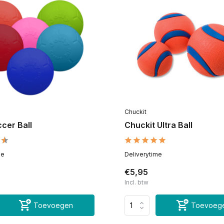
Chuckit
ccer Ball
Chuckit Ultra Ball
me
Deliverytime
€5,95
Incl. btw
Toevoegen
Toevoeg