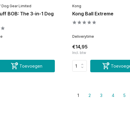
 Dog Gear Limited
Kong
uff BOB: The 3-in-1 Dog
Kong Ball Extreme
me
Deliverytime
€14,95
Incl. btw
Toevoegen
Toevoeg
1
2
3
4
5
d