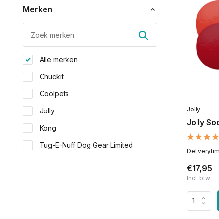
Merken
Alle merken
Chuckit
Coolpets
Jolly
Jolly
Jolly So
Kong
Tug-E-Nuff Dog Gear Limited
Deliveryti
€17,95
Incl. btw