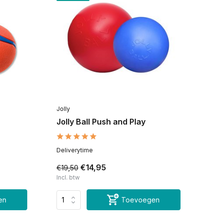
Jolly
Jolly Ball Push and Play
Deliverytime
€14,95
€19,50
Incl. btw
en
Toevoegen