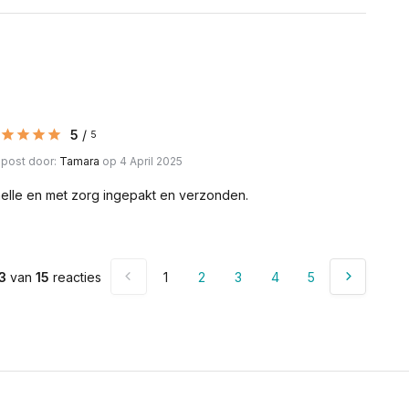
5
/
5
post door:
Tamara
op 4 April 2025
elle en met zorg ingepakt en verzonden.
3
van
15
reacties
1
2
3
4
5