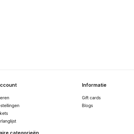
account
Informatie
reren
Gift cards
stellingen
Blogs
ckets
rlanglijst
aire categorieën