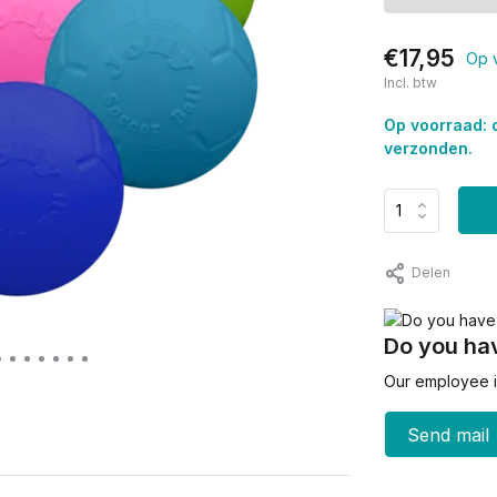
€17,95
Op 
Incl. btw
Op voorraad: 
verzonden.
Delen
Do you hav
Our employee is
Send mail