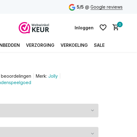
5/5
@
Google reviews
0
Inloggen
NBEDDEN
VERZORGING
VERKOELING
SALE
Account aanmaken
5 beoordelingen
Merk:
Jolly
Account aanmaken
ondenspeelgoed