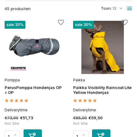
Toon:
45 producten
sale 30%
sale 30%
Pomppa
Paikka
PerusPomppa Hondenjas OP
Paikka Visibility Raincoat Lite
= OP
Yellow Hondenjas
Deliverytime
Deliverytime
€73,90
€85,00
€51,73
€59,50
Incl. btw
Incl. btw