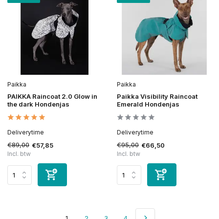
Paikka
Paikka
PAIKKA Raincoat 2.0 Glow in
Paikka Visibility Raincoat
the dark Hondenjas
Emerald Hondenjas
Deliverytime
Deliverytime
€89,00
€95,00
€57,85
€66,50
Incl. btw
Incl. btw
1
2
3
4