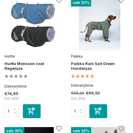
sale 30%
Hurtta
Paikka
Hurtta Monsoon coat
Paikka Rain Suit Green
Regenjas
Hondenjas
Deliverytime
Deliverytime
€95,00
€66,50
€74,95
Incl. btw
Incl. btw
sale 35%
sale 30%