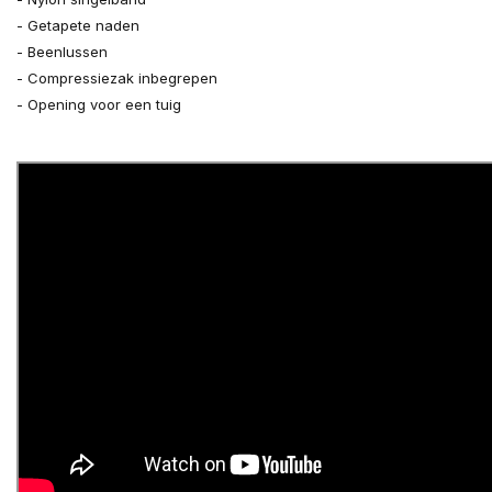
- Getapete naden
- Beenlussen
- Compressiezak inbegrepen
- Opening voor een tuig