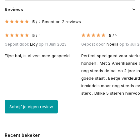
Reviews
5
/
Based on 2 reviews
5
5
/
5
/
5
5
Gepost door:
Lidy
op 11 Juni 2023
Gepost door:
Noella
op 15 Juli 
Fijne bal, is al veel mee gespeeld.
Perfect speelgoed voor sterk
honden . Met 2 Amerikaanse b
nog steeds de bal na 2 jaar in
goede staat . Beetje verkleurd
inmiddels maar nog steeds e
sterk . Dikke 5 sterren hiervoo
Schrijf je eigen review
Recent bekeken