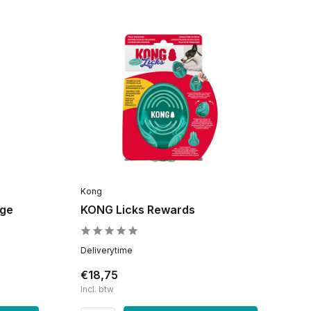
Kong
rge
KONG Licks Rewards
Deliverytime
€18,75
Incl. btw