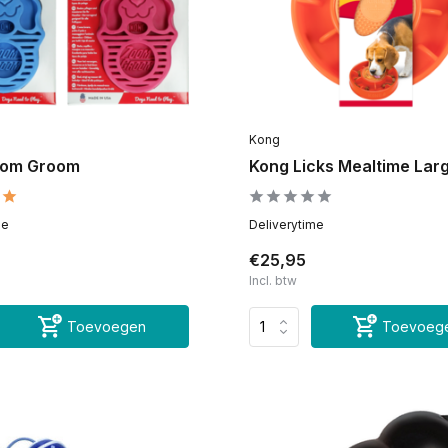
Kong
oom Groom
Kong Licks Mealtime Lar
me
Deliverytime
€25,95
Incl. btw
Toevoegen
Toevoeg