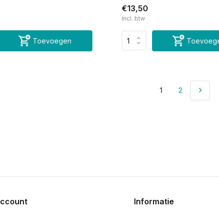
€13,50
Incl. btw
Toevoegen
Toevoeg
1
2
account
Informatie