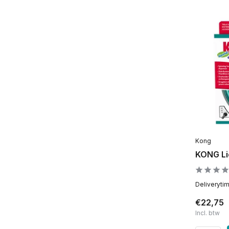
Kong
KONG Li
Deliveryti
€22,75
Incl. btw