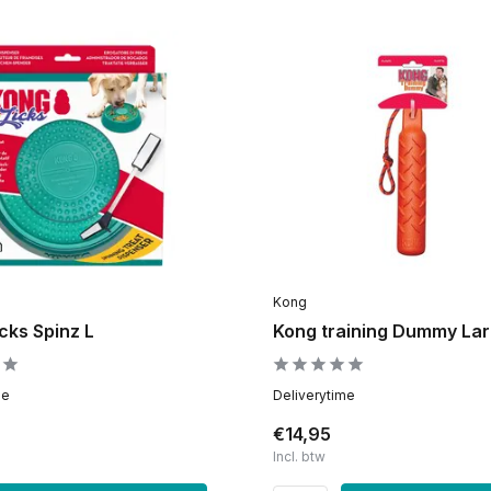
Kong
cks Spinz L
Kong training Dummy La
me
Deliverytime
€14,95
Incl. btw