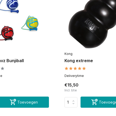
Kong
vz Bunjiball
Kong extreme
me
Deliverytime
€15,50
Incl. btw
Toevoegen
Toevoeg