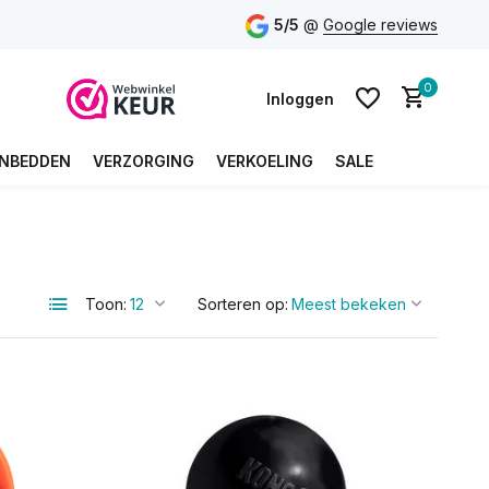
5/5
@
Google reviews
0
Inloggen
NBEDDEN
VERZORGING
VERKOELING
SALE
Account aanmaken
Account aanmaken
Toon:
Sorteren op: