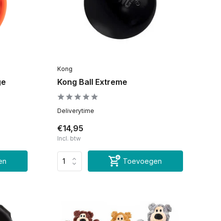
Kong
ge
Kong Ball Extreme
Deliverytime
€14,95
Incl. btw
en
Toevoegen