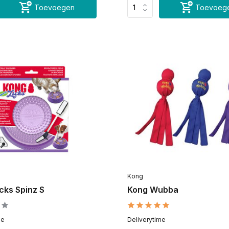
Toevoegen
Toevoeg
Kong
cks Spinz S
Kong Wubba
me
Deliverytime