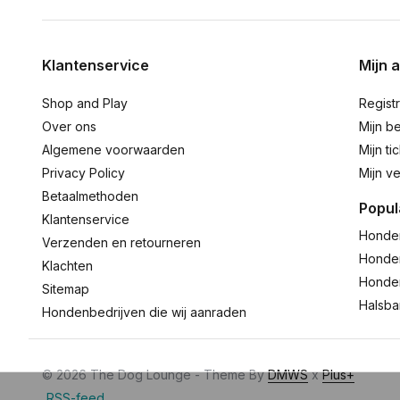
Klantenservice
Mijn 
Shop and Play
Regist
Over ons
Mijn be
Algemene voorwaarden
Mijn ti
Privacy Policy
Mijn ve
Betaalmethoden
Popul
Klantenservice
Honde
Verzenden en retourneren
Honde
Klachten
Honde
Sitemap
Halsb
Hondenbedrijven die wij aanraden
© 2026 The Dog Lounge - Theme By
DMWS
x
Plus+
RSS-feed