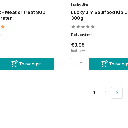
Lucky Jim
 - Meat or treat 800
Lucky Jim Soulfood Kip C
rsten
300g
me
Deliverytime
€3,95
Incl. btw
Toevoegen
Toevoeg
1
2