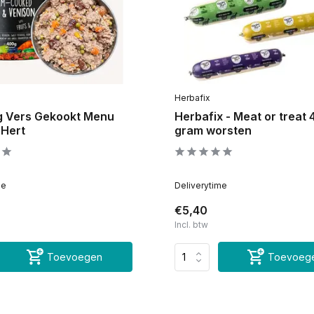
Herbafix
 Vers Gekookt Menu
Herbafix - Meat or treat
 Hert
gram worsten
me
Deliverytime
€5,40
Incl. btw
Toevoegen
Toevoeg