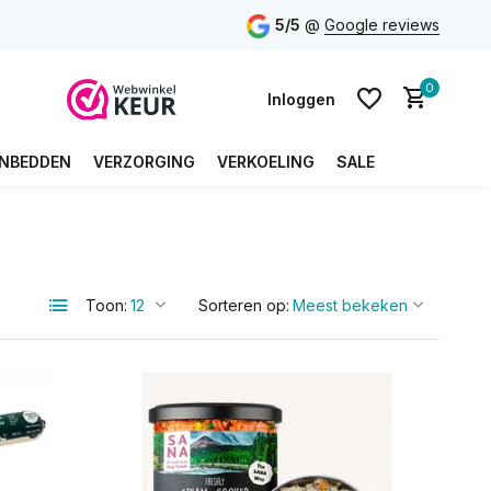
5/5
@
Google reviews
0
Inloggen
NBEDDEN
VERZORGING
VERKOELING
SALE
Account aanmaken
Account aanmaken
Toon:
Sorteren op: