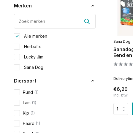
Merken
Alle merken
Sana Dog
Herbafix
Sanadog
Eend en
Lucky Jim
Sana Dog
Deliveryti
Diersoort
€6,20
Rund
(1)
Incl. btw
Lam
(1)
Kip
(1)
Paard
(1)