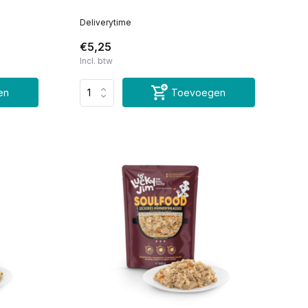
Deliverytime
€5,25
Incl. btw
en
Toevoegen