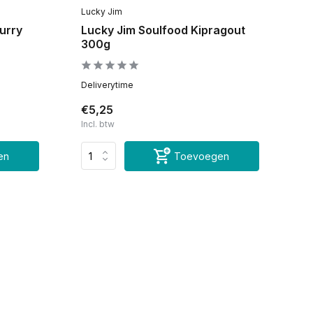
Lucky Jim
urry
Lucky Jim Soulfood Kipragout
300g
Deliverytime
€5,25
Incl. btw
en
Toevoegen