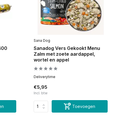
Sana Dog
 400
Sanadog Vers Gekookt Menu
Zalm met zoete aardappel,
wortel en appel
Deliverytime
€5,95
Incl. btw
en
Toevoegen