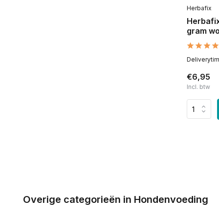
Herbafix
Herbafix
gram wo
Deliveryti
€6,95
Incl. btw
Overige categorieën in Hondenvoeding