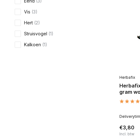
Eend
(3)
Vis
(3)
Hert
(2)
Struisvogel
(1)
Kalkoen
(1)
Herbafix
Herbafix
gram wo
Deliveryti
€3,80
Incl. btw