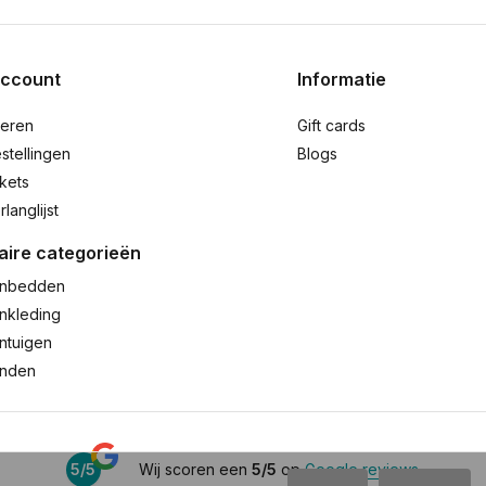
account
Informatie
reren
Gift cards
stellingen
Blogs
ckets
rlanglijst
aire categorieën
nbedden
nkleding
ntuigen
anden
5/5
Wij scoren een
5/5
op
Google reviews