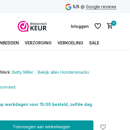
5/5
@
Google reviews
0
Inloggen
NBEDDEN
VERZORGING
VERKOELING
SALE
Account aanmaken
Merk:
Betty Miller
Bekijk alles Hondensnacks
Account aanmaken
oorraad
op werkdagen voor 15:00 besteld, zelfde dag
Toevoegen aan winkelwagen