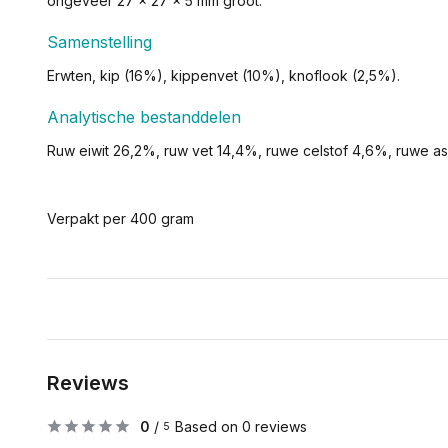
ongeveer 27 x 27 x 5 mm groot.
Samenstelling
Erwten, kip (16%), kippenvet (10%), knoflook (2,5%).
Analytische bestanddelen
Ruw eiwit 26,2%, ruw vet 14,4%, ruwe celstof 4,6%, ruwe a
Verpakt per 400 gram
Reviews
0
/
Based on 0 reviews
5