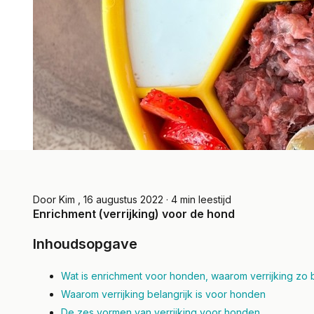
Door Kim, 24 maart 2026
Door Ki
Dierenli
Door
Kim
, 16 augustus 2022 · 4 min leestijd
Op actieve vakantie
Enrichment (verrijking) voor de hond
Vis
met je hond: wat
Inhoudsopgave
sna
neem je mee? (mijn
sup
Wat is enrichment voor honden, waarom verrijking zo b
eigen eerste
Waarom verrijking belangrijk is voor honden
Lees m
ervaring)
De zes vormen van verrijking voor honden