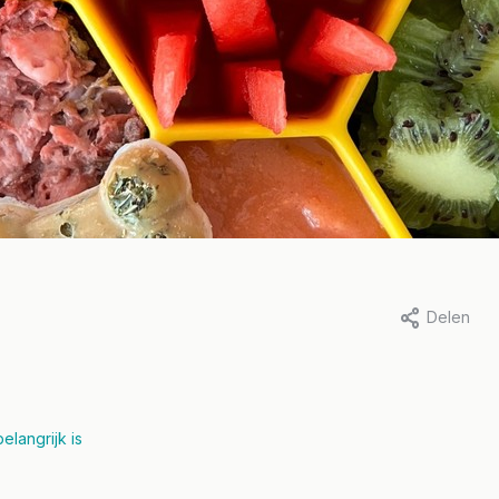
m & Dominique van Puur
Door Kim, 9 juni 2026
efde, 17 maart 2026
Delen
Verantwoord
 voor honden:
Eigenaarschap
cks, voeding en
Lees meer
plementen
elangrijk is
eer