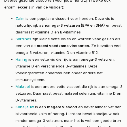
Diverse gezonde vissoorten voor jouw hond zijn (welke ook
enorm lekker zijn van de visboer):
Zalm
is een populaire vissoort voor honden. Deze vis is
natuurlijk rijk aan
omega-3 vetzuren (EPA en DHA)
en bevat
daarnaast vitamine D en B-vitamines.
Sardines
zijn kleine vette visjes en worden vaak gezien als
een van de
meest voedzame vissoorten
.
Ze bevatten veel
omega-3 vetzuren, vitamine D en vitamine B12.
Haring
is een vette vis die rijk is aan omega-3 vetzuren,
vitamine D en verschillende B-vitamines. Deze
voedingsstoffen ondersteunen onder andere het
immuunsysteem.
Makreel
is een andere vette vissoort die rijk is aan omega-3
vetzuren. Daarnaast bevat makreel selenium, vitamine D en
B-vitamines.
Kabeljauw
is een
magere vissoort
en bevat minder vet dan
bijvoorbeeld zalm of haring. Hierdoor bevat kabeljauw ook
minder omega-3 vetzuren, maar het is wel een goede bron