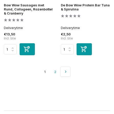
Bow Wow Sausages met
De Bow Wow Protein Bar Tuna
Rund, Collageen, Rozenbottel
& Spirulina
& Cranberry
Deliverytime
Deliverytime
€13,50
€2,50
Incl. btw
Incl. btw
1
2