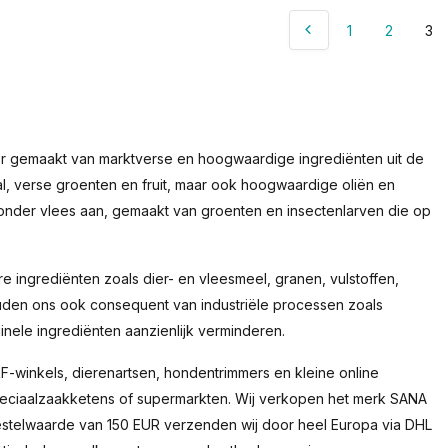
1
2
3
er gemaakt van marktverse en hoogwaardige ingrediënten uit de
al, verse groenten en fruit, maar ook hoogwaardige oliën en
zonder vlees aan, gemaakt van groenten en insectenlarven die op
 ingrediënten zoals dier- en vleesmeel, granen, vulstoffen,
uden ons ook consequent van industriële processen zoals
inele ingrediënten aanzienlijk verminderen.
RF-winkels, dierenartsen, hondentrimmers en kleine online
peciaalzaakketens of supermarkten. Wij verkopen het merk SANA
estelwaarde van 150 EUR verzenden wij door heel Europa via DHL