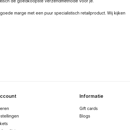
matisch de goedkoopste verzendmethode voor je.
n goede marge met een puur specialistisch retailproduct. Wij kijken
account
Informatie
reren
Gift cards
stellingen
Blogs
ckets