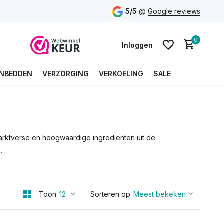
5/5
@
Google reviews
0
Inloggen
NBEDDEN
VERZORGING
VERKOELING
SALE
Account aanmaken
Account aanmaken
arktverse en hoogwaardige ingrediënten uit de
.
Toon:
Sorteren op: