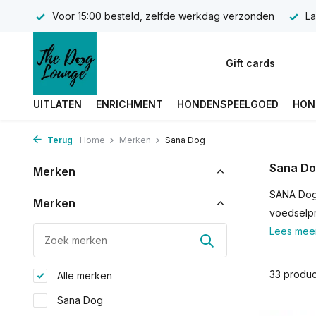
Voor 15:00 besteld, zelfde werkdag verzonden
La
Gift cards
UITLATEN
ENRICHMENT
HONDENSPEELGOED
HON
Terug
Home
Merken
Sana Dog
Sana D
Merken
SANA Dog 
Merken
voedselpr
Lees mee
33 produ
Alle merken
Sana Dog