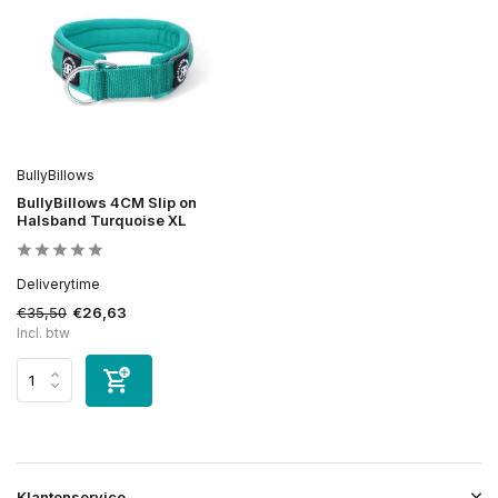
BullyBillows
BullyBillows 4CM Slip on
Halsband Turquoise XL
Deliverytime
€35,50
€26,63
Incl. btw
Klantenservice