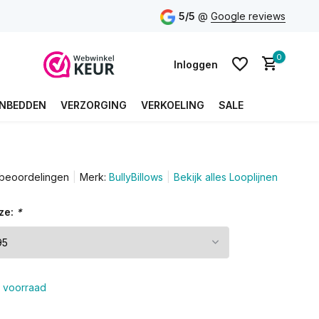
5/5
@
Google reviews
0
Inloggen
NBEDDEN
VERZORGING
VERKOELING
SALE
Account aanmaken
 beoordelingen
Merk:
BullyBillows
Bekijk alles Looplijnen
Account aanmaken
ze:
*
 voorraad