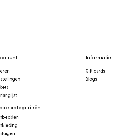
account
Informatie
reren
Gift cards
stellingen
Blogs
ckets
rlanglijst
aire categorieën
nbedden
nkleding
ntuigen