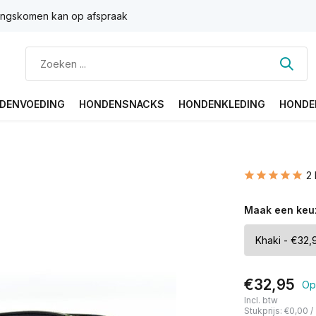
ngskomen kan op afspraak
DENVOEDING
HONDENSNACKS
HONDENKLEDING
HONDE
2
Maak een keu
€32,95
Op
Incl. btw
Stukprijs:
€0,00
/