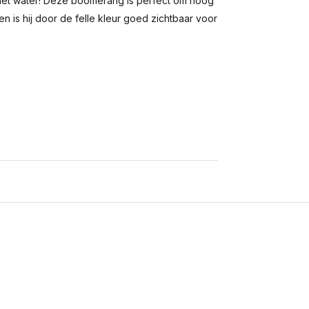
het water! Deze boomerang is perfect om hoog
n en is hij door de felle kleur goed zichtbaar voor