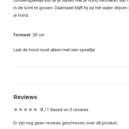
hondenspeeltje kun je je samen met je hond vermaken aan 
in de lucht te gooien. Daarnaast blijft hij op het water drijve
je hond.
Formaat:
26 cm
Laat de hond nooit alleen met een speeltje
Reviews
0
/
Based on 0 reviews
5
Er zijn nog geen reviews geschreven over dit product..