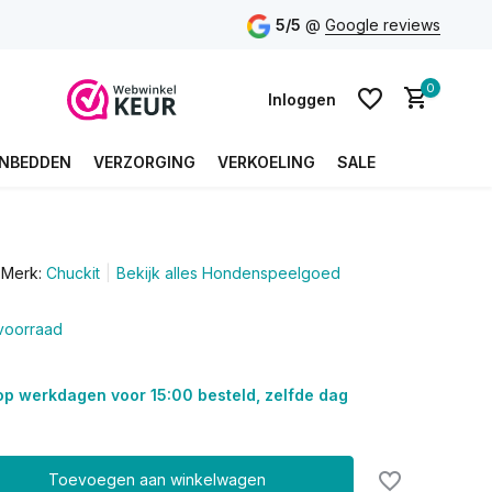
5/5
@
Google reviews
0
Inloggen
NBEDDEN
VERZORGING
VERKOELING
SALE
Account aanmaken
Merk:
Chuckit
Bekijk alles Hondenspeelgoed
Account aanmaken
voorraad
op werkdagen voor 15:00 besteld, zelfde dag
Toevoegen aan winkelwagen