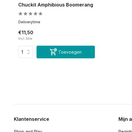
Chuckit Amphibious Boomerang
Deliverytime
€11,50
Incl. btw
Toevoegen
Klantenservice
Mijn 
Shop and Play
Regist