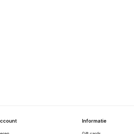
account
Informatie
reren
Gift cards