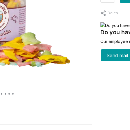
Delen
Do you hav
Our employee is
Send mail