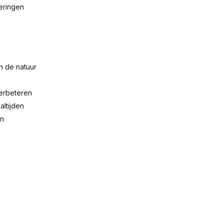
ieringen
n de natuur
verbeteren
ltijden
en