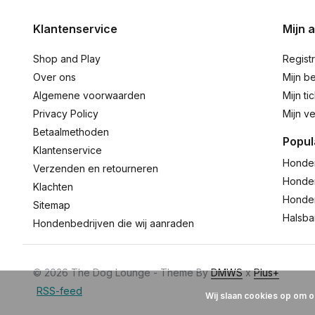
Klantenservice
Mijn 
Shop and Play
Regist
Over ons
Mijn be
Algemene voorwaarden
Mijn ti
Privacy Policy
Mijn ve
Betaalmethoden
Popul
Klantenservice
Honde
Verzenden en retourneren
Honde
Klachten
Honde
Sitemap
Halsb
Hondenbedrijven die wij aanraden
© 2026 The Dog Lounge - Theme By
DMWS
x
Plus+
RSS-feed
Wij slaan cookies op om o