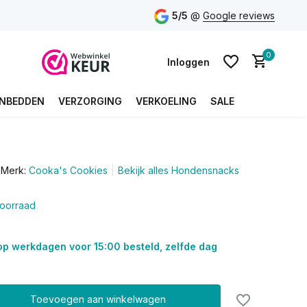
5/5
@
Google reviews
0
Inloggen
NBEDDEN
VERZORGING
VERKOELING
SALE
Account aanmaken
Merk:
Cooka's Cookies
Bekijk alles Hondensnacks
Account aanmaken
oorraad
op werkdagen voor 15:00 besteld, zelfde dag
Toevoegen aan winkelwagen