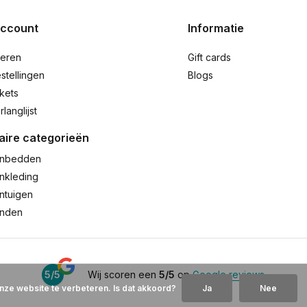
account
Informatie
reren
Gift cards
stellingen
Blogs
ckets
rlanglijst
aire categorieën
nbedden
nkleding
ntuigen
anden
5/5
Wij scoren een
5/5
op
Google reviews
nze website te verbeteren. Is dat akkoord?
Ja
Nee