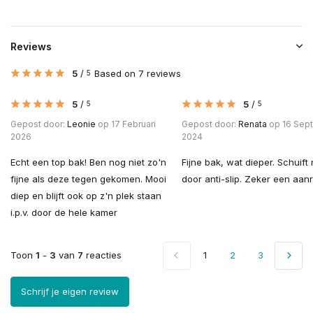
Reviews
5
/
Based on 7 reviews
5
5
/
5
/
5
5
Gepost door:
Leonie
op 17 Februari
Gepost door:
Renata
op 16 Sep
2026
2024
Echt een top bak! Ben nog niet zo'n
Fijne bak, wat dieper. Schuift 
fijne als deze tegen gekomen. Mooi
door anti-slip. Zeker een aan
diep en blijft ook op z'n plek staan
i.p.v. door de hele kamer
Toon
1
-
3
van
7
reacties
1
2
3
Schrijf je eigen review