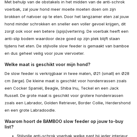
Met behulp van de obstakels in het midden van de anti-schrok
voerbak, zal jouw hond meer moeite moeten doen om zijn
brokken of natvoer op te eten. Door het langzamer eten zal jouw
hond minder schrokken en sneller een voller gevoel krijgen, dit
zorgt ook voor een betere (spijs)vertering. De voerbak heeft een
anti-slip bodem waardoor deze goed op zijn plek blijft staan
tijdens het eten. De stijlvolle slow feeder is gemaakt van bamboe
en dus geheel veilig voor jouw viervoeter.
Welke maat is geschikt voor mijn hond?
De slow feeder is verkrijgbaar in twee maten, Ø21 (small) en Ø28
cm (large). De kleine maat is geschikt voor hondenrassen zoals
een Cocker Spaniël, Beagle, Shiba Inu, Teckel en een Jack
Russell. De grote maat is geschikt voor grotere hondenrassen
zoals een Labrador, Golden Retriever, Border Collie, Herdershond
en een grote Labradoodle.
Waarom hoort de BAMBOO slow feeder op jouw to-buy
list?
Stijlvolle anti-schrok voerbak welke past bij ieder interieur