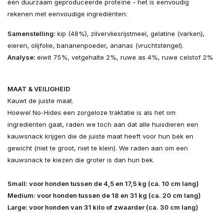
één duurzaam geproduceerde proteïne - het is eenvoudig
rekenen met eenvoudige ingrediënten:
Samenstelling:
kip (48%), zilvervliesrijstmeel, gelatine (varken),
eieren, olijfolie, bananenpoeder, ananas (vruchtstengel).
Analyse:
eiwit 75%, vetgehalte 2%, ruwe as 4%, ruwe celstof 2%
MAAT & VEILIGHEID
Kauwt de juiste maat.
Hoewel No-Hides een zorgeloze traktatie is als het om
ingrediënten gaat, raden we toch aan dat alle huisdieren een
kauwsnack krijgen die de juiste maat heeft voor hun bek en
gewicht (niet te groot, niet te klein). We raden aan om een ​​
kauwsnack te kiezen die groter is dan hun bek.
Small: voor honden tussen de 4,5 en 17,5 kg (ca. 10 cm lang)
Medium: voor honden tussen de 18 en 31 kg (ca. 20 cm lang)
Large: voor honden van 31 kilo of zwaarder (ca. 30 cm lang)