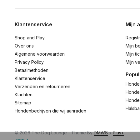
Klantenservice
Mijn 
Shop and Play
Regist
Over ons
Mijn be
Algemene voorwaarden
Mijn ti
Privacy Policy
Mijn ve
Betaalmethoden
Popul
Klantenservice
Honde
Verzenden en retourneren
Honde
Klachten
Honde
Sitemap
Halsb
Hondenbedrijven die wij aanraden
© 2026 The Dog Lounge - Theme By
DMWS
x
Plus+