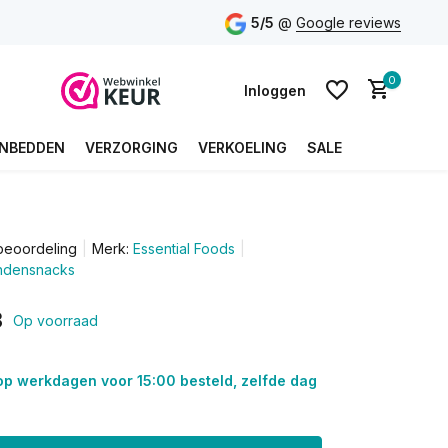
5/5
@
Google reviews
0
Inloggen
NBEDDEN
VERZORGING
VERKOELING
SALE
Account aanmaken
beoordeling
Merk:
Essential Foods
Account aanmaken
ondensnacks
3
Op voorraad
op werkdagen voor 15:00 besteld, zelfde dag