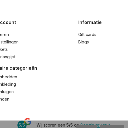
account
Informatie
reren
Gift cards
stellingen
Blogs
ckets
rlanglijst
aire categorieën
nbedden
nkleding
ntuigen
anden
5/5
Wij scoren een
5/5
op
Google reviews