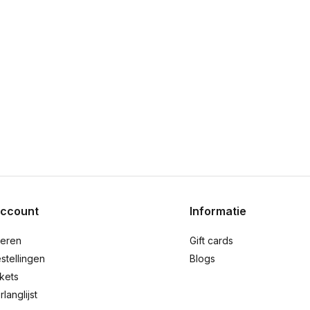
account
Informatie
reren
Gift cards
stellingen
Blogs
ckets
rlanglijst