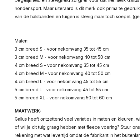
Degelijkheid en stevigheid zorgt er voor dat het merk Gall
hondensport. Maar uiteraard is dit merk ook prima te gebrui
van de halsbanden en tuigen is stevig maar toch soepel. (g
Maten:
3 cm breed S - voor nekomvang 35 tot 45 cm
3 cm breed M - voor nekomvang 40 tot 50 cm
4 cm breed S - voor nekomvang 35 tot 45 cm
4 cm breed M - voor nekomvang 40 tot 50 cm
4 cm breed L - voor nekomvang 45 tot 55 cm
5 cm breed L - voor nekomvang 45 tot 55 cm
5 cm breed XL - voor nekomvang 50 tot 60 cm
MAATWERK:
Gallus heeft ontzettend veel variaties in maten en kleuren, w
of wil je dit tuig graag hebben met fleece voering? Stuur on
rekening met wat levertijd omdat de fabrikant in het buitenla