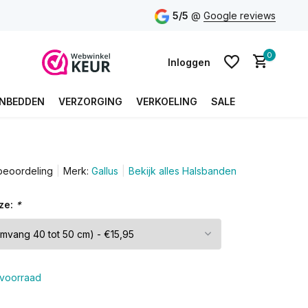
5/5
@
Google reviews
0
Inloggen
NBEDDEN
VERZORGING
VERKOELING
SALE
Account aanmaken
beoordeling
Merk:
Gallus
Bekijk alles Halsbanden
Account aanmaken
ze:
*
voorraad