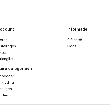
account
Informatie
reren
Gift cards
stellingen
Blogs
ckets
rlanglijst
aire categorieën
nbedden
nkleding
ntuigen
anden