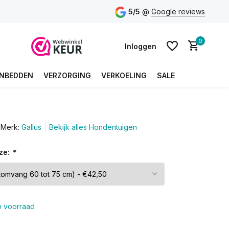
5/5
@
Google reviews
0
Inloggen
NBEDDEN
VERZORGING
VERKOELING
SALE
Account aanmaken
Merk:
Gallus
Bekijk alles Hondentuigen
Account aanmaken
ze:
*
 voorraad