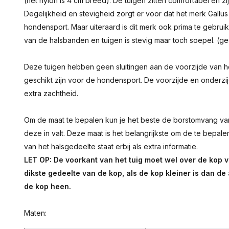
(het nylon is 4 cm breed). De tuigen zitten comfortabel en zijn
Degelijkheid en stevigheid zorgt er voor dat het merk Gall
hondensport. Maar uiteraard is dit merk ook prima te gebrui
van de halsbanden en tuigen is stevig maar toch soepel. (g
Deze tuigen hebben geen sluitingen aan de voorzijde van h
geschikt zijn voor de hondensport. De voorzijde en onderzij
extra zachtheid.
Om de maat te bepalen kun je het beste de borstomvang va
deze in valt. Deze maat is het belangrijkste om de te bepal
van het halsgedeelte staat erbij als extra informatie.
LET OP: De voorkant van het tuig moet wel over de kop 
dikste gedeelte van de kop, als de kop kleiner is dan d
de kop heen.
Maten: