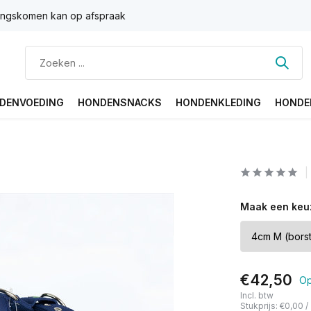
ngskomen kan op afspraak
DENVOEDING
HONDENSNACKS
HONDENKLEDING
HONDE
Maak een keu
€42,50
Op
Incl. btw
Stukprijs:
€0,00
/