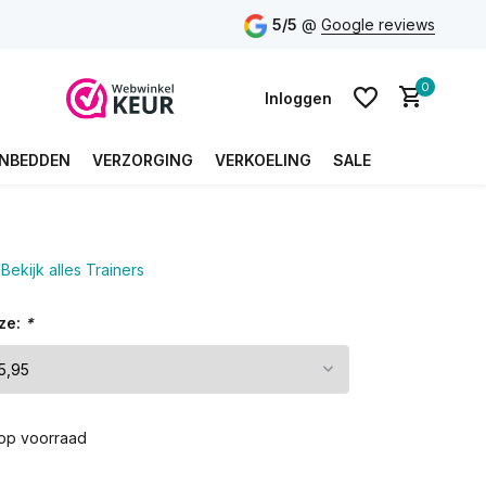
5/5
@
Google reviews
0
Inloggen
NBEDDEN
VERZORGING
VERKOELING
SALE
Account aanmaken
Bekijk alles Trainers
Account aanmaken
ze:
*
 op voorraad