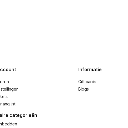
account
Informatie
reren
Gift cards
stellingen
Blogs
ckets
rlanglijst
aire categorieën
nbedden