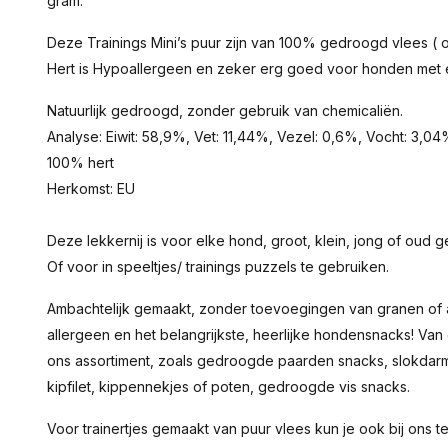
gram.
Deze Trainings Mini’s puur zijn van 100% gedroogd vlees ( o
Hert is Hypoallergeen en zeker erg goed voor honden met 
Natuurlijk gedroogd, zonder gebruik van chemicaliën.
Analyse: Eiwit: 58,9%, Vet: 11,44%, Vezel: 0,6%, Vocht: 3,0
100% hert
Herkomst: EU
Deze lekkernij is voor elke hond, groot, klein, jong of oud g
Of voor in speeltjes/ trainings puzzels te gebruiken.
Ambachtelijk gemaakt, zonder toevoegingen van granen of a
allergeen en het belangrijkste, heerlijke hondensnacks! Van
ons assortiment, zoals gedroogde paarden snacks, slokdarm 
kipfilet, kippennekjes of poten, gedroogde vis snacks.
Voor trainertjes gemaakt van puur vlees kun je ook bij ons t