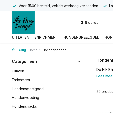
Voor 15:00 besteld, zelfde werkdag verzonden
La
Gift cards
UITLATEN
ENRICHMENT
HONDENSPEELGOED
HON
Terug
Home
Hondenbedden
Honden
Categorieën
De HIK9 h
Uitlaten
Lees mee
Enrichment
Hondenspeelgoed
29 produ
Hondenvoeding
Hondensnacks