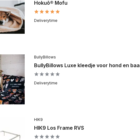
Hokuō® Mofu
Deliverytime
BullyBillows
BullyBillows Luxe kleedje voor hond en ba
Deliverytime
HIK9
HIK9 Los Frame RVS