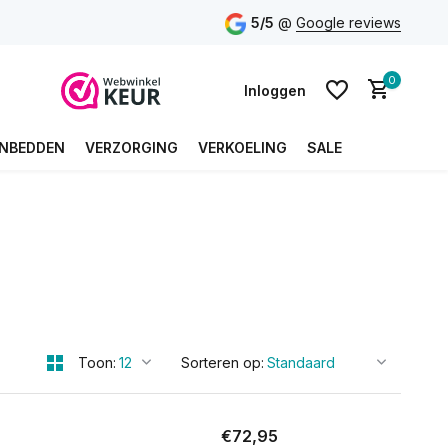
5/5
@
Google reviews
0
Inloggen
NBEDDEN
VERZORGING
VERKOELING
SALE
Account aanmaken
Account aanmaken
Toon:
Sorteren op:
€72,95