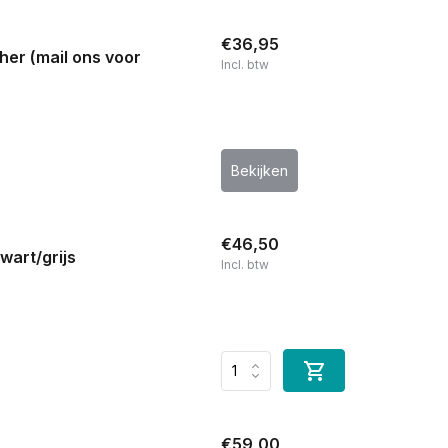
€36,95
er (mail ons voor
Incl. btw
Bekijken
€46,50
art/grijs
Incl. btw
€59,00