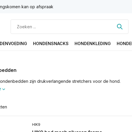
ngskomen kan op afspraak
DENVOEDING
HONDENSNACKS
HONDENKLEDING
HONDE
bedden
ondenbedden zijn drukverlangende stretchers voor de hond.
r
cten
HIK9