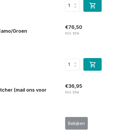
€76,50
 Camo/Groen
Incl. btw
€36,95
cher (mail ons voor
Incl. btw
Bekijken