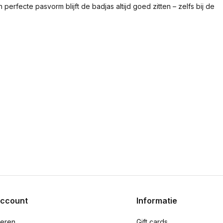
 perfecte pasvorm blijft de badjas altijd goed zitten – zelfs bij de
account
Informatie
reren
Gift cards