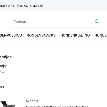
ngskomen kan op afspraak
DENVOEDING
HONDENSNACKS
HONDENKLEDING
HONDE
badjas
djas
r
ten
Superfur