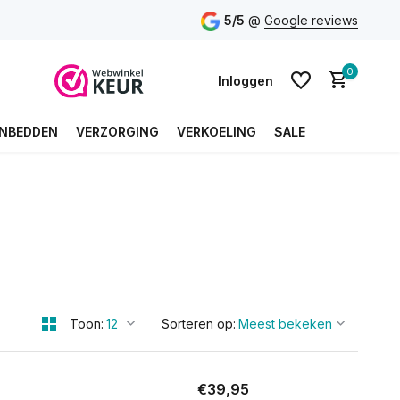
5/5
@
Google reviews
0
Inloggen
NBEDDEN
VERZORGING
VERKOELING
SALE
Account aanmaken
Account aanmaken
Toon:
Sorteren op:
€39,95