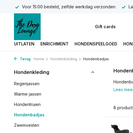
Voor 15:00 besteld, zelfde werkdag verzonden
La
Gift cards
UITLATEN
ENRICHMENT
HONDENSPEELGOED
HON
Terug
Home
Hondenkleding
Hondenbadjas
Honden
Hondenkleding
Hondenba
Regenjassen
Lees mee
Warme jassen
Hondentruien
8 produc
Hondenbadjas
Zwemvesten