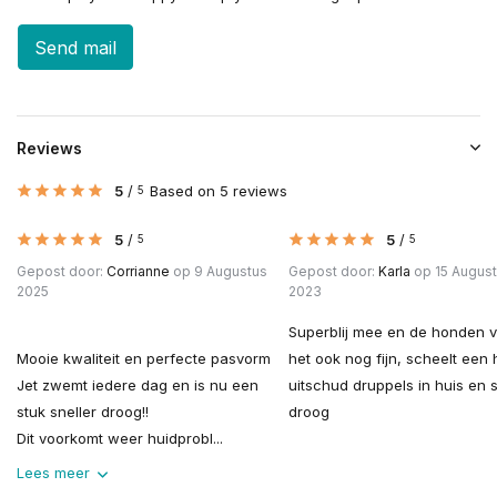
Send mail
Reviews
5
/
Based on 5 reviews
5
5
/
5
/
5
5
Gepost door:
Corrianne
op 9 Augustus
Gepost door:
Karla
op 15 Augus
2025
2023
Superblij mee en de honden 
Mooie kwaliteit en perfecte pasvorm
het ook nog fijn, scheelt een
Jet zwemt iedere dag en is nu een
uitschud druppels in huis en s
stuk sneller droog!!
droog
Dit voorkomt weer huidprobl...
Lees meer