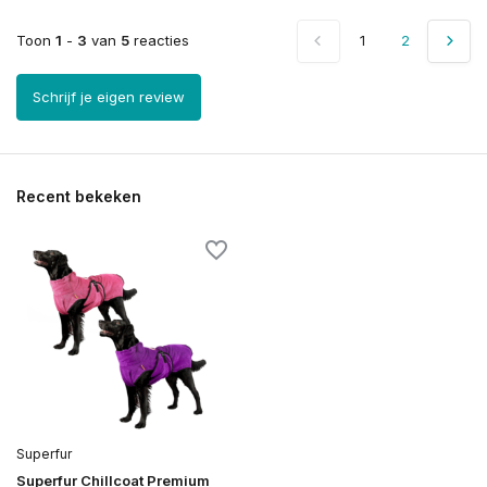
Toon
1
-
3
van
5
reacties
1
2
Schrijf je eigen review
Recent bekeken
Superfur
Superfur Chillcoat Premium