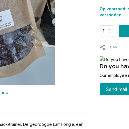
Op voorraad: 
verzonden.
Delen
Do you hav
Our employee is
Send mail
nack/trainer. De gedroogde Lamslong is een