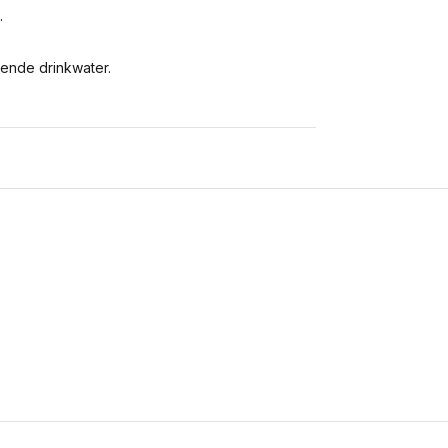
.
oende drinkwater.