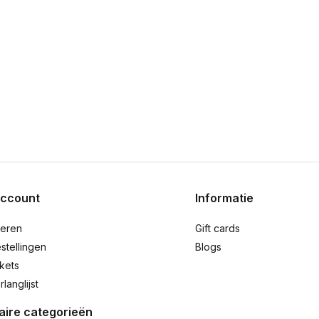
account
Informatie
reren
Gift cards
stellingen
Blogs
ckets
rlanglijst
aire categorieën