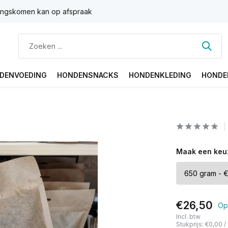
ngskomen kan op afspraak
DENVOEDING
HONDENSNACKS
HONDENKLEDING
HONDE
Maak een keu
€26,50
Op
Incl. btw
Stukprijs:
€0,00
/