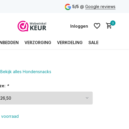
5/5
@
Google reviews
0
Inloggen
NBEDDEN
VERZORGING
VERKOELING
SALE
Account aanmaken
Bekijk alles Hondensnacks
Account aanmaken
ze:
*
 voorraad