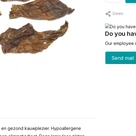
Delen
Do you hav
Our employee is
Send mail
jk en gezond kauwplezier. Hypoallergene