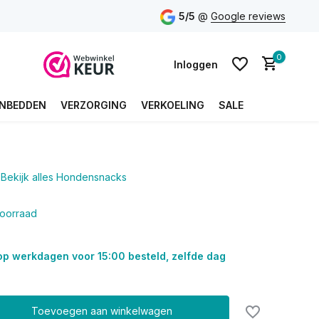
5/5
@
Google reviews
0
Inloggen
NBEDDEN
VERZORGING
VERKOELING
SALE
Account aanmaken
Bekijk alles Hondensnacks
Account aanmaken
oorraad
op werkdagen voor 15:00 besteld, zelfde dag
Toevoegen aan winkelwagen