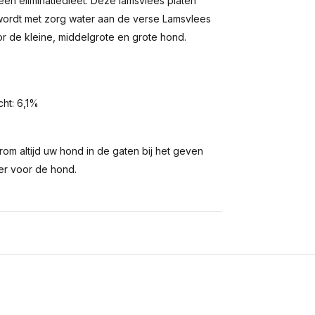
en eliminatiedieet. Deze lamsvlees platen
ordt met zorg water aan de verse Lamsvlees
or de kleine, middelgrote en grote hond.
cht: 6,1%
om altijd uw hond in de gaten bij het geven
er voor de hond.