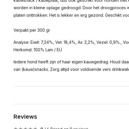
kauwsnack / kauwplaat, dus ook geschikt voor honden met e
worden in kleine oplage gedroogd. Door het droogproces w
platen onttrokken. Het is lekker en erg gezond. Geschikt vo
Verpakt per 300 gr
Analyse: Eiwit: 7,24%, Vet: 18,4%, As: 2,2%, Vezel: 0,9%., Vo
Herkomst: 100% Lam / EU
Iedere hond heeft zijn of haar eigen kauwgedrag. Houd daar
van (kauw)snacks. Zorg altijd voor voldoende vers drinkwat
Reviews