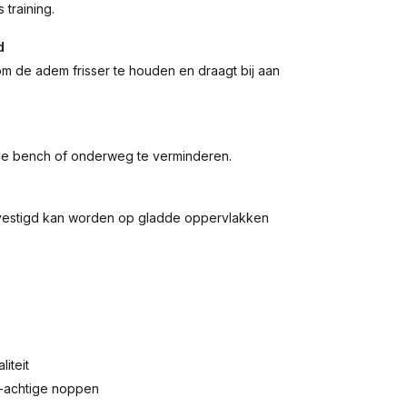
 training.
d
om de adem frisser te houden en draagt bij aan
de bench of onderweg te verminderen.
vestigd kan worden op gladde oppervlakken
iteit
-achtige noppen