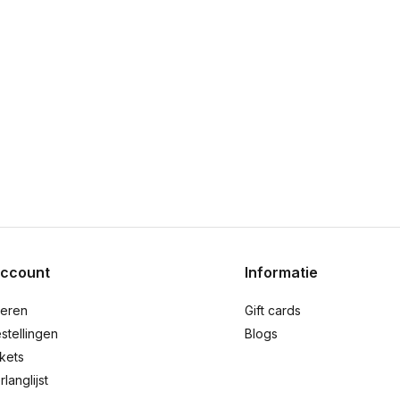
account
Informatie
reren
Gift cards
stellingen
Blogs
ckets
rlanglijst