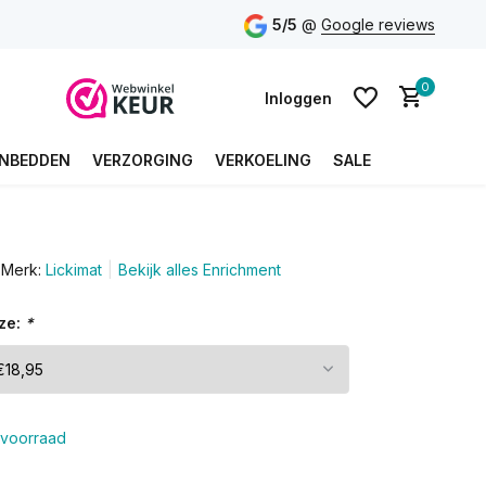
5/5
@
Google reviews
0
Inloggen
NBEDDEN
VERZORGING
VERKOELING
SALE
Account aanmaken
Merk:
Lickimat
Bekijk alles Enrichment
Account aanmaken
ze:
*
voorraad