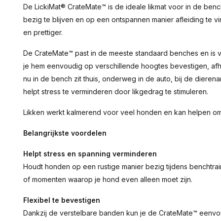
De LickiMat® CrateMate™ is de ideale likmat voor in de bench
bezig te blijven en op een ontspannen manier afleiding te vi
en prettiger.
De CrateMate™ past in de meeste standaard benches en is 
je hem eenvoudig op verschillende hoogtes bevestigen, afha
nu in de bench zit thuis, onderweg in de auto, bij de dierena
helpt stress te verminderen door likgedrag te stimuleren.
Likken werkt kalmerend voor veel honden en kan helpen om s
Belangrijkste voordelen
Helpt stress en spanning verminderen
Houdt honden op een rustige manier bezig tijdens benchtrai
of momenten waarop je hond even alleen moet zijn.
Flexibel te bevestigen
Dankzij de verstelbare banden kun je de CrateMate™ eenvou