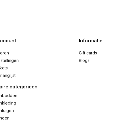
account
Informatie
reren
Gift cards
stellingen
Blogs
ckets
rlanglijst
aire categorieën
nbedden
nkleding
ntuigen
anden