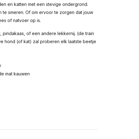
nden en katten met een stevige ondergrond.
in te smeren. Of om ervoor te zorgen dat jouw
ees of natvoer op is.
 pindakaas, of een andere lekkernij. (de train
De hond (of kat) zal proberen elk laatste beetje
r
p de mat kauwen