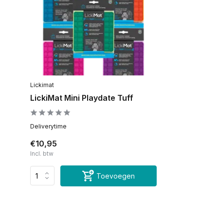
Lickimat
LickiMat Mini Playdate Tuff
Deliverytime
€10,95
Incl. btw
Toevoegen