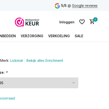
5/5
@
Google reviews
0
Inloggen
NBEDDEN
VERZORGING
VERKOELING
SALE
Account aanmaken
Merk:
Lickimat
Bekijk alles Enrichment
Account aanmaken
ze:
*
voorraad