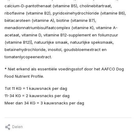
calcium-D-pantothenaat (vitamine B5), cholinebitartraat,
riboflavine (vitamine B2), pyridoxinehydrochloride (vitamine B6),
bètacaroteen (vitamine A), biotine (vitamine B7),
menadionnatriumbisulfaatcomplex (vitamine K), vitamine A-
acetaat, vitamine D, vitamine B12-supplement en foliumzuur
(vitamine B12)], natuurlijke smaak, natuurlijke speksmaak,
betaïnehydrochloride, inositol, goudsbloemextract en
tomatenlycopeenextract.
* Niet erkend als essentiële voedingsstof door het AAFCO Dog
Food Nutrient Profile.
Tot 11 KG = 1 kauwsnack per dag
11-34 KG = 2 kauwsnacks per dag
Meer dan 34 KG = 3 kauwsnacks per dag
Delen