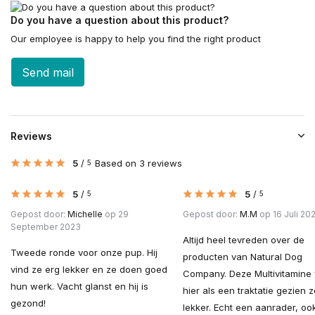
Do you have a question about this product?
Our employee is happy to help you find the right product
Send mail
Reviews
5
/
Based on 3 reviews
5
5
/
5
/
5
5
Gepost door:
Michelle
op 29
Gepost door:
M.M
op 16 Juli 20
September 2023
Altijd heel tevreden over de
Tweede ronde voor onze pup. Hij
producten van Natural Dog
vind ze erg lekker en ze doen goed
Company. Deze Multivitamine
hun werk. Vacht glanst en hij is
hier als een traktatie gezien z
gezond!
lekker. Echt een aanrader, oo