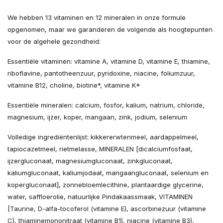
We hebben 13 vitaminen en 12 mineralen in onze formule
opgenomen, maar we garanderen de volgende als hoogtepunten
voor de algehele gezondheid:
Essentiële vitaminen: vitamine A, vitamine D, vitamine E, thiamine,
riboflavine, pantotheenzuur, pyridoxine, niacine, foliumzuur,
vitamine B12, choline, biotine*, vitamine K*
Essentiële mineralen: calcium, fosfor, kalium, natrium, chloride,
magnesium, ijzer, koper, mangaan, zink, jodium, selenium
Volledige ingrediëntenlijst: kikkererwtenmeel, aardappelmeel,
tapiocazetmeel, rietmelasse, MINERALEN [dicalciumfosfaat,
ijzergluconaat, magnesiumgluconaat, zinkgluconaat,
kaliumgluconaat, kaliumjodaat, mangaangluconaat, selenium en
kopergluconaat], zonnebloemlecithine, plantaardige glycerine,
water, saffloerolie, natuurlijke Pindakaassmaak, VITAMINEN
[Taurine, D-alfa-tocoferol (vitamine E), ascorbinezuur (vitamine
C), thiaminemononitraat (vitamine B1), niacine (vitamine B3),