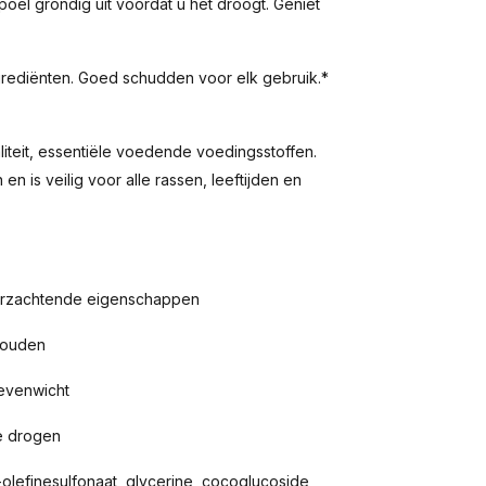
el grondig uit voordat u het droogt. Geniet
grediënten. Goed schudden voor elk gebruik.*
iteit, essentiële voedende voedingsstoffen.
is veilig voor alle rassen, leeftijden en
 verzachtende eigenschappen
ehouden
 evenwicht
te drogen
olefinesulfonaat, glycerine, cocoglucoside,