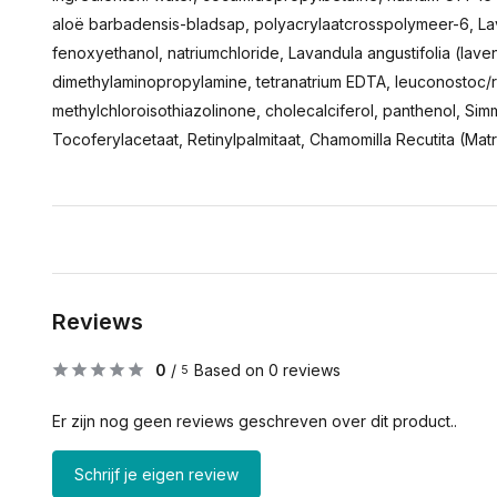
aloë barbadensis-bladsap, polyacrylaatcrosspolymeer-6, Lav
fenoxyethanol, natriumchloride, Lavandula angustifolia (laven
dimethylaminopropylamine, tetranatrium EDTA, leuconostoc/rad
methylchloroisothiazolinone, cholecalciferol, panthenol, Si
Tocoferylacetaat, Retinylpalmitaat, Chamomilla Recutita (Mat
Reviews
0
/
Based on 0 reviews
5
Er zijn nog geen reviews geschreven over dit product..
Schrijf je eigen review