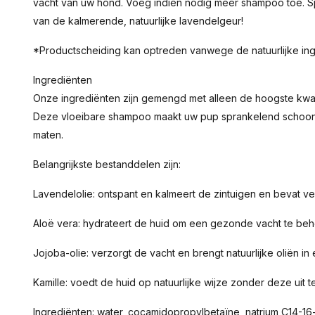
vacht van uw hond. Voeg indien nodig meer shampoo toe. Spo
van de kalmerende, natuurlijke lavendelgeur!
*Productscheiding kan optreden vanwege de natuurlijke in
Ingrediënten
Onze ingrediënten zijn gemengd met alleen de hoogste kwal
Deze vloeibare shampoo maakt uw pup sprankelend schoon en 
maten.
Belangrijkste bestanddelen zijn:
Lavendelolie: ontspant en kalmeert de zintuigen en bevat
Aloë vera: hydrateert de huid om een ​​gezonde vacht te b
Jojoba-olie: verzorgt de vacht en brengt natuurlijke oliën in
Kamille: voedt de huid op natuurlijke wijze zonder deze uit 
Ingrediënten: water, cocamidopropylbetaïne, natrium C14-16-