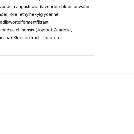
andula angustifolia (lavendel) bloemenwater,
del) olie, ethylhexylglycerine,
ijswortelfermentfiltraat,
mmondsia chinensis (Jojoba) Zaadolie,
ricaria) Bloemextract, Tocoferol