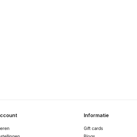
account
Informatie
reren
Gift cards
stellingen
Blogs