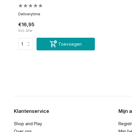
Deliverytime
€16,95
Incl. btw
Toevoegen
Klantenservice
Mijn 
Shop and Play
Regist
Over ons
Mijn be