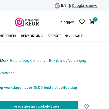
5/5
@
Google reviews
0
Inloggen
NBEDDEN
VERZORGING
VERKOELING
SALE
Account aanmaken
Merk:
Natural Dog Company
Bekijk alles Verzorging
Account aanmaken
voorraad
op werkdagen voor 15:00 besteld, zelfde dag
Toevoegen aan winkelwagen