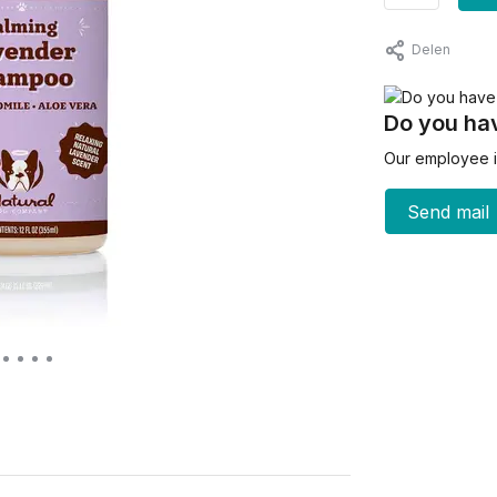
Delen
Do you hav
Our employee is
Send mail