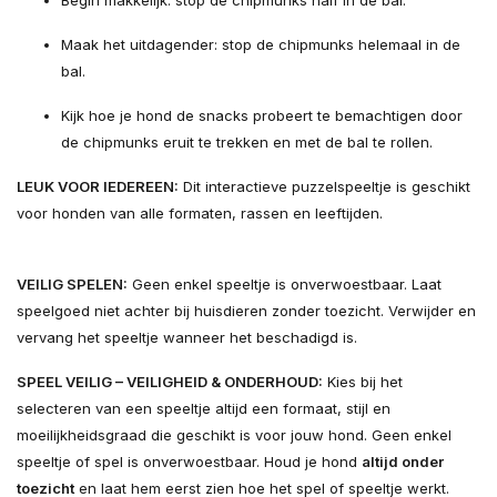
Begin makkelijk: stop de chipmunks half in de bal.
Maak het uitdagender: stop de chipmunks helemaal in de
bal.
Kijk hoe je hond de snacks probeert te bemachtigen door
de chipmunks eruit te trekken en met de bal te rollen.
LEUK VOOR IEDEREEN:
Dit interactieve puzzelspeeltje is geschikt
voor honden van alle formaten, rassen en leeftijden.
VEILIG SPELEN:
Geen enkel speeltje is onverwoestbaar. Laat
speelgoed niet achter bij huisdieren zonder toezicht. Verwijder en
vervang het speeltje wanneer het beschadigd is.
SPEEL VEILIG – VEILIGHEID & ONDERHOUD:
Kies bij het
selecteren van een speeltje altijd een formaat, stijl en
moeilijkheidsgraad die geschikt is voor jouw hond. Geen enkel
speeltje of spel is onverwoestbaar. Houd je hond
altijd onder
toezicht
en laat hem eerst zien hoe het spel of speeltje werkt.