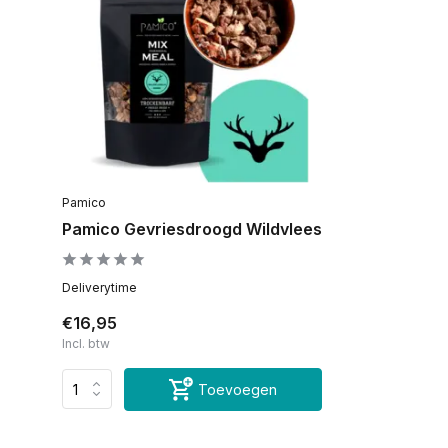
Pamico
Pamico Gevriesdroogd Wildvlees
Deliverytime
€16,95
Incl. btw
Toevoegen