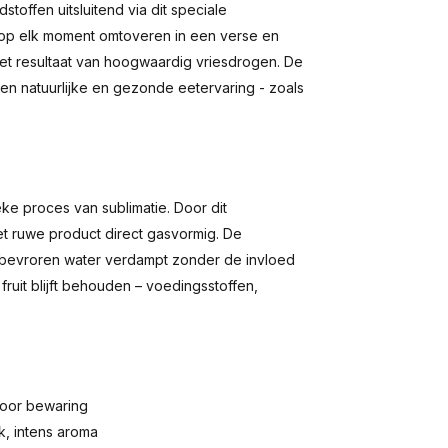
offen uitsluitend via dit speciale
op elk moment omtoveren in een verse en
het resultaat van hoogwaardig vriesdrogen. De
n natuurlijke en gezonde eetervaring - zoals
e proces van sublimatie. Door dit
t ruwe product direct gasvormig. De
 bevroren water verdampt zonder de invloed
fruit blijft behouden – voedingsstoffen,
voor bewaring
k, intens aroma