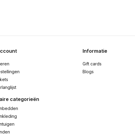
account
Informatie
reren
Gift cards
stellingen
Blogs
ckets
rlanglijst
aire categorieën
nbedden
nkleding
ntuigen
anden