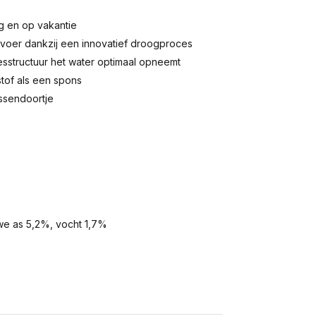
g en op vakantie
voer dankzij een innovatief droogproces
sstructuur het water optimaal opneemt
stof als een spons
ssendoortje
we as 5,2%, vocht 1,7%