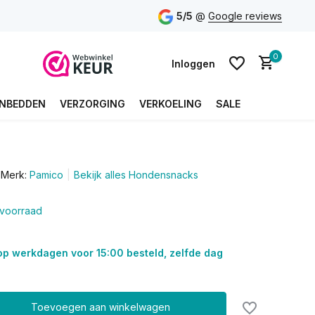
5/5
@
Google reviews
0
Inloggen
NBEDDEN
VERZORGING
VERKOELING
SALE
Account aanmaken
Merk:
Pamico
Bekijk alles Hondensnacks
Account aanmaken
voorraad
op werkdagen voor 15:00 besteld, zelfde dag
Toevoegen aan winkelwagen