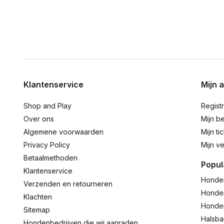
Klantenservice
Mijn 
Shop and Play
Regist
Over ons
Mijn be
Algemene voorwaarden
Mijn ti
Privacy Policy
Mijn ve
Betaalmethoden
Popul
Klantenservice
Honde
Verzenden en retourneren
Honde
Klachten
Honde
Sitemap
Halsb
Hondenbedrijven die wij aanraden