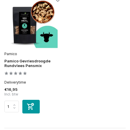
Pamico
Pamico Gevriesdroogde
Rundvlees Pensmix
Deliverytime
€16,95
Incl. btw