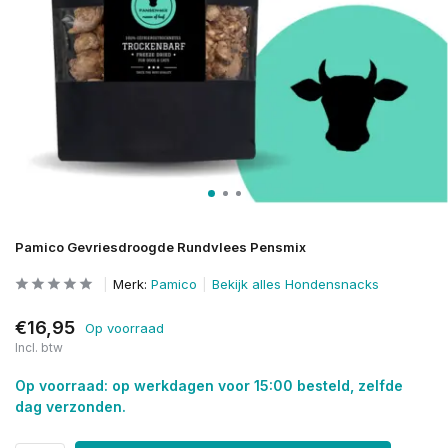
Pamico Gevriesdroogde Rundvlees Pensmix
Merk:
Pamico
Bekijk alles Hondensnacks
€16,95
Op voorraad
Incl. btw
Op voorraad: op werkdagen voor 15:00 besteld, zelfde
dag verzonden.