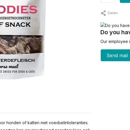
Delen
Do you hav
Our employee is
Send mail
or honden of katten met voedselintoleranties.