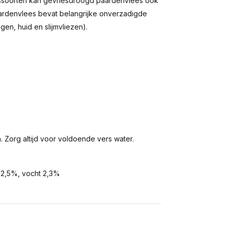
essoorten kan gevriesdroogd paardenvlees ook
 Paardenvlees bevat belangrijke onverzadigde
en, huid en slijmvliezen).
. Zorg altijd voor voldoende vers water.
s 2,5%, vocht 2,3%