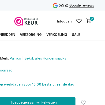
5/5
@
Google reviews
0
Inloggen
NBEDDEN
VERZORGING
VERKOELING
SALE
Account aanmaken
Merk:
Pamico
Bekijk alles Hondensnacks
Account aanmaken
oorraad
op werkdagen voor 15:00 besteld, zelfde dag
Toevoegen aan winkelwagen