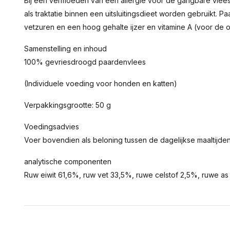
Bij een vermoeden van een allergie voor de gangbare vle
als traktatie binnen een uitsluitingsdieet worden gebruikt.
vetzuren en een hoog gehalte ijzer en vitamine A (voor de og
Samenstelling en inhoud
100% gevriesdroogd paardenvlees
(Individuele voeding voor honden en katten)
Verpakkingsgrootte: 50 g
Voedingsadvies
Voer bovendien als beloning tussen de dagelijkse maaltijden
analytische componenten
Ruw eiwit 61,6%, ruw vet 33,5%, ruwe celstof 2,5%, ruwe a