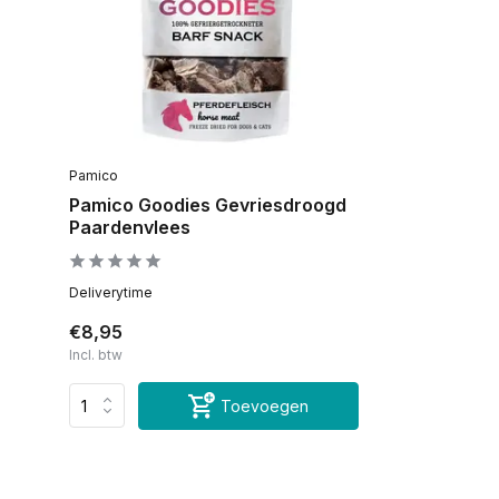
Pamico
Pamico Goodies Gevriesdroogd
Paardenvlees
Deliverytime
€8,95
Incl. btw
Toevoegen