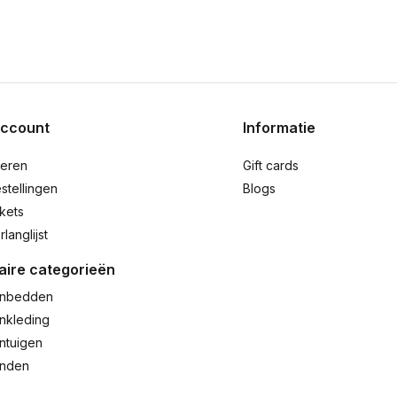
account
Informatie
reren
Gift cards
stellingen
Blogs
ckets
rlanglijst
aire categorieën
nbedden
nkleding
ntuigen
anden