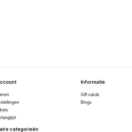
account
Informatie
reren
Gift cards
stellingen
Blogs
ckets
rlanglijst
aire categorieën