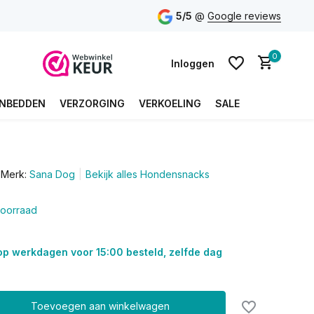
5/5
@
Google reviews
0
Inloggen
NBEDDEN
VERZORGING
VERKOELING
SALE
Account aanmaken
Merk:
Sana Dog
Bekijk alles Hondensnacks
Account aanmaken
oorraad
op werkdagen voor 15:00 besteld, zelfde dag
Toevoegen aan winkelwagen