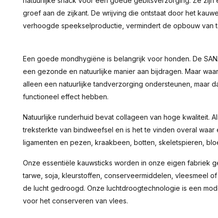
natuurlijke snack voor een goede gebitsverzorging. Ze zijn
groef aan de zijkant. De wrijving die ontstaat door het kauw
verhoogde speekselproductie, vermindert de opbouw van ta
Een goede mondhygiëne is belangrijk voor honden. De SA
een gezonde en natuurlijke manier aan bijdragen. Maar waar
alleen een natuurlijke tandverzorging ondersteunen, maar 
functioneel effect hebben.
Natuurlijke runderhuid bevat collageen van hoge kwaliteit. Al
treksterkte van bindweefsel en is het te vinden overal waar ela
ligamenten en pezen, kraakbeen, botten, skeletspieren, blo
Onze essentiële kauwsticks worden in onze eigen fabriek 
tarwe, soja, kleurstoffen, conserveermiddelen, vleesmeel of
de lucht gedroogd. Onze luchtdroogtechnologie is een mod
voor het conserveren van vlees.