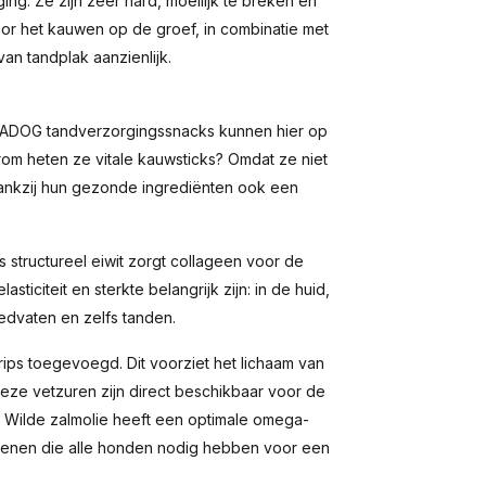
ng. Ze zijn zeer hard, moeilijk te breken en
oor het kauwen op de groef, in combinatie met
n tandplak aanzienlijk.
NADOG tandverzorgingssnacks kunnen hier op
om heten ze vitale kauwsticks? Omdat ze niet
dankzij hun gezonde ingrediënten ook een
s structureel eiwit zorgt collageen voor de
sticiteit en sterkte belangrijk zijn: in de huid,
edvaten en zelfs tanden.
ips toegevoegd. Dit voorziet het lichaam van
ze vetzuren zijn direct beschikbaar voor de
 Wilde zalmolie heeft een optimale omega-
stenen die alle honden nodig hebben voor een