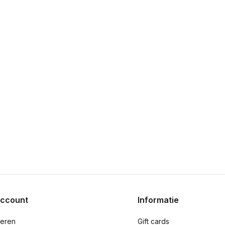
account
Informatie
reren
Gift cards