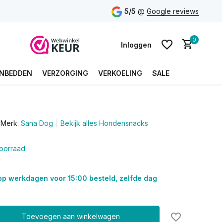
5/5
@
Google reviews
0
Inloggen
NBEDDEN
VERZORGING
VERKOELING
SALE
Account aanmaken
Merk:
Sana Dog
Bekijk alles Hondensnacks
Account aanmaken
oorraad
op werkdagen voor 15:00 besteld, zelfde dag
Toevoegen aan winkelwagen