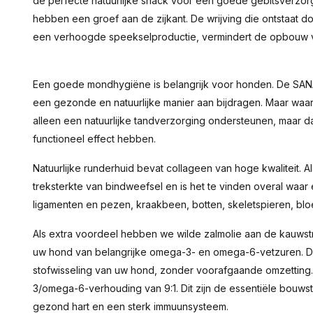
de perfecte natuurlijke snack voor een goede gebitsverzorgi
hebben een groef aan de zijkant. De wrijving die ontstaat d
een verhoogde speekselproductie, vermindert de opbouw va
Een goede mondhygiëne is belangrijk voor honden. De SA
een gezonde en natuurlijke manier aan bijdragen. Maar waar
alleen een natuurlijke tandverzorging ondersteunen, maar 
functioneel effect hebben.
Natuurlijke runderhuid bevat collageen van hoge kwaliteit. Al
treksterkte van bindweefsel en is het te vinden overal waar ela
ligamenten en pezen, kraakbeen, botten, skeletspieren, blo
Als extra voordeel hebben we wilde zalmolie aan de kauwstr
uw hond van belangrijke omega-3- en omega-6-vetzuren. De
stofwisseling van uw hond, zonder voorafgaande omzetting.
3/omega-6-verhouding van 9:1. Dit zijn de essentiële bouw
gezond hart en een sterk immuunsysteem.