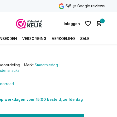
5/5
@
Google reviews
0
Inloggen
NBEDDEN
VERZORGING
VERKOELING
SALE
Account aanmaken
beoordeling
Merk:
Smoothiedog
Account aanmaken
ondensnacks
oorraad
op werkdagen voor 15:00 besteld, zelfde dag