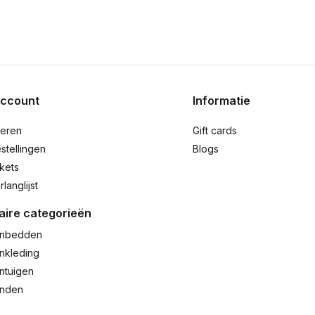
account
Informatie
reren
Gift cards
stellingen
Blogs
ckets
rlanglijst
aire categorieën
nbedden
nkleding
ntuigen
anden