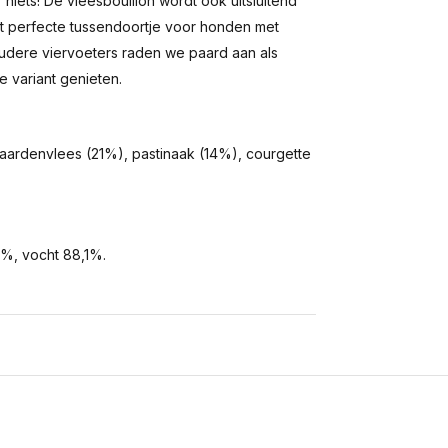
niets! De vleesbouillon wordt ook uitsluitend
et perfecte tussendoortje voor honden met
 oudere viervoeters raden we paard aan als
 variant genieten.
aardenvlees (21%), pastinaak (14%), courgette
2%, vocht 88,1%.