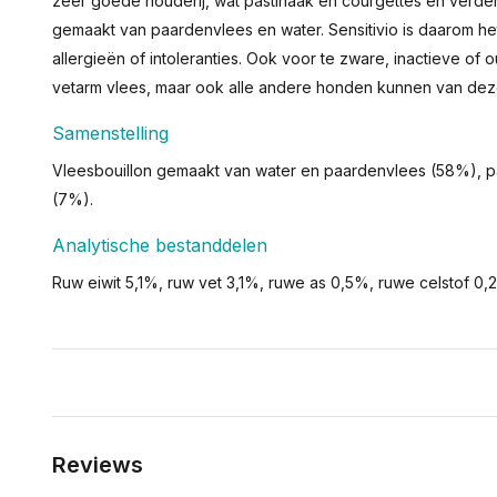
zeer goede houderij, wat pastinaak en courgettes en verder 
gemaakt van paardenvlees en water. Sensitivio is daarom h
allergieën of intoleranties. Ook voor te zware, inactieve of
vetarm vlees, maar ook alle andere honden kunnen van deze
Samenstelling
Vleesbouillon gemaakt van water en paardenvlees (58%), p
(7%).
Analytische bestanddelen
Ruw eiwit 5,1%, ruw vet 3,1%, ruwe as 0,5%, ruwe celstof 0,
Reviews