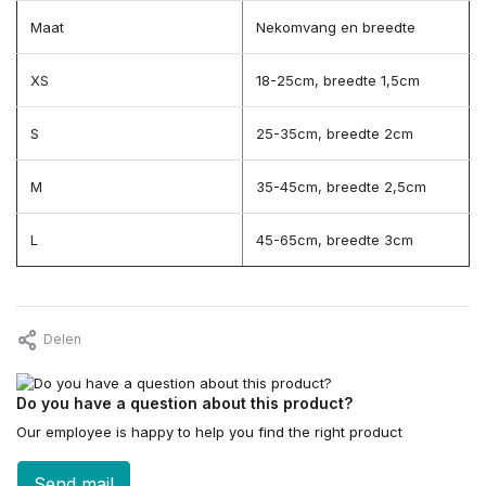
Maat
Nekomvang en breedte
XS
18-25cm, breedte 1,5cm
S
25-35cm, breedte 2cm
M
35-45cm, breedte 2,5cm
L
45-65cm, breedte 3cm
Delen
Do you have a question about this product?
Our employee is happy to help you find the right product
Send mail