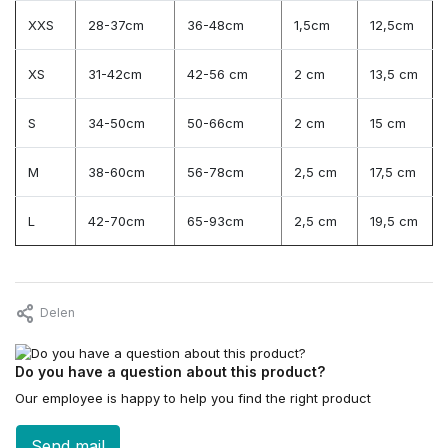
XXS
28-37cm
36-48cm
1,5cm
12,5cm
XS
31-42cm
42-56 cm
2 cm
13,5 cm
S
34-50cm
50-66cm
2 cm
15 cm
M
38-60cm
56-78cm
2,5 cm
17,5 cm
L
42-70cm
65-93cm
2,5 cm
19,5 cm
Delen
Do you have a question about this product?
Our employee is happy to help you find the right product
Send mail