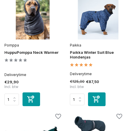
Pomppa
Paikka
HuppuPomppa Neck Warmer
Paikka Winter Suit Blue
Hondenjas
Deliverytime
Deliverytime
€125,00
€87,50
€29,90
Incl. btw
Incl. btw