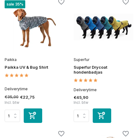
sale 35%
Paikka
Superfur
Paikka UV & Bug Shirt
Superfur Drycoat
hondenbadjas
Deliverytime
Deliverytime
€35,00
€22,75
€45,90
Incl. btw
Incl. btw