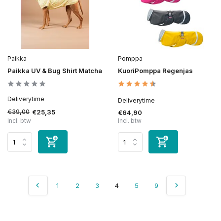
Paikka
Pomppa
Paikka UV & Bug Shirt Matcha
KuoriPomppa Regenjas
Deliverytime
Deliverytime
€39,00
€25,35
€64,90
Incl. btw
Incl. btw
1
2
3
4
5
9