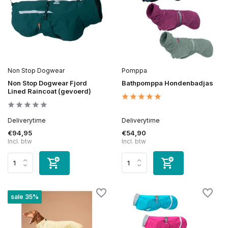
Non Stop Dogwear
Pomppa
Non Stop Dogwear Fjord
Bathpomppa Hondenbadjas
Lined Raincoat (gevoerd)
Deliverytime
Deliverytime
€94,95
€54,90
Incl. btw
Incl. btw
sale 35%