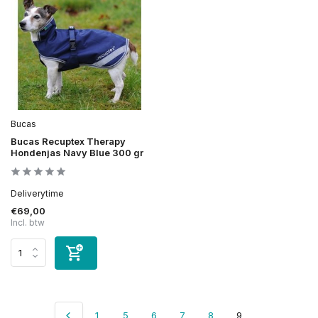
Bucas
Bucas Recuptex Therapy
Hondenjas Navy Blue 300 gr
Deliverytime
€69,00
Incl. btw
1
5
6
7
8
9