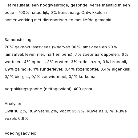
Het resultaat: een hoogwaardige, gezonde, verse maaltijd in een
potje – 100% natuurlijk, 0% kunstmatig. Ontwikkeld in
samenwerking met dierenartsen en met liefde gemaakt.
Samenstelling:
70% gekookt lamsvlees (waarvan 80% lamsvlees en 20%
lamsafval: lever, nier, hart en pens), 7% zoete aardappelen, 6%
wortelen, 4% appels, 3% erwten, 3% rode linzen, 3% broccoli,
1,9% zalmolie, 1% runderlever, 0,4% rozenbottel, 0,4% algenkalk,
0,1% biergist, 0,1% zeewiermeel, 0,1% kurkuma
Verpakkingsgrootte (nettogewicht): 400 gram
Analyse:
Eiwit 10,2%, Ruw vet 10,2%, Vocht 65,3%, Ruwe as 3,1%, Ruwe
vezels 0,9%
Voedingsadvies: