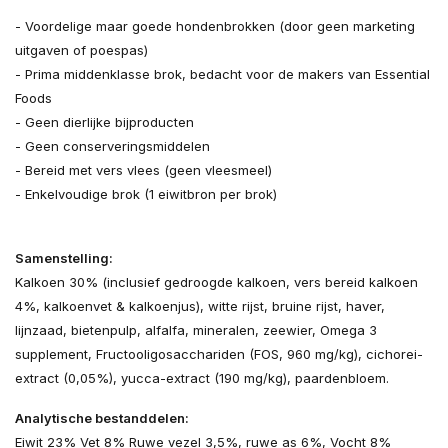
- Voordelige maar goede hondenbrokken (door geen marketing
uitgaven of poespas)
- Prima middenklasse brok, bedacht voor de makers van Essential
Foods
- Geen dierlijke bijproducten
- Geen conserveringsmiddelen
- Bereid met vers vlees (geen vleesmeel)
- Enkelvoudige brok (1 eiwitbron per brok)
Samenstelling:
Kalkoen 30% (inclusief gedroogde kalkoen, vers bereid kalkoen
4%, kalkoenvet & kalkoenjus), witte rijst, bruine rijst, haver,
lijnzaad, bietenpulp, alfalfa, mineralen, zeewier, Omega 3
supplement, Fructooligosacchariden (FOS, 960 mg/kg), cichorei-
extract (0,05%), yucca-extract (190 mg/kg), paardenbloem.
Analytische bestanddelen:
Eiwit 23% Vet 8% Ruwe vezel 3,5%, ruwe as 6%, Vocht 8%