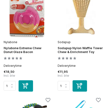
Nylabone
Sodapup
Nylabone Extreme Chew
Sodapup Nylon Waffle Tower
Donut Glaze Bacon
Chew & Enrichment Toy
Deliverytime
Deliverytime
€18,50
€11,95
Incl. btw
Incl. btw