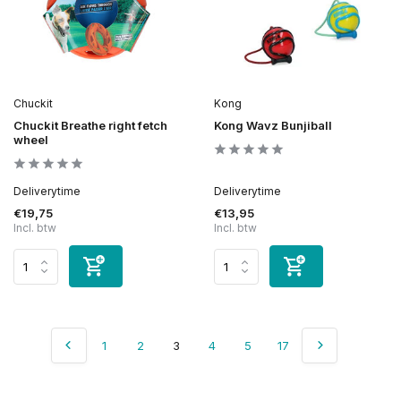
Chuckit
Kong
Chuckit Breathe right fetch
Kong Wavz Bunjiball
wheel
Deliverytime
Deliverytime
€19,75
€13,95
Incl. btw
Incl. btw
1
2
3
4
5
17